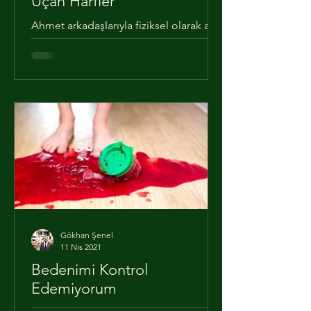
Uçan Harfler
Ahmet arkadaşlarıyla fiziksel olarak aynı
görünse de bazı olaylar ya da durumlar
karşısında verdiği tepkilerle onlardan
farklı olduğunu...
Gökhan Şenel
11 Nis 2021
Bedenimi Kontrol
Edemiyorum