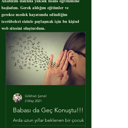
Anabilim dalında yüksek lisans öğrenimine
başladım. Gerek aldığım eğitimler ve
gerekse meslek hayatımda edindiğim
tecrübeleri sizinle paylaşmak için bu kişisel
web sitesini oluşturdum.
Gökhan Şenel
2 May 2021
Babası da Geç Konuştu!!!
Arda uzun yıllar beklenen bir çocuk
olarak dünyaya gelmişti. Annesi ve