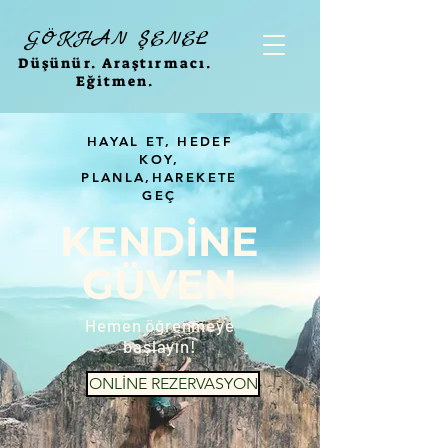
GÖKHAN ŞENEL
Düşünür. Araştırmacı.
Eğitmen.
HAYAL ET, HEDEF
KOY,
PLANLA,HAREKETE
GEÇ
KENDİNE
GÜVEN
Hemen öğrenmeye
başlayın!
ONLİNE REZERVASYON