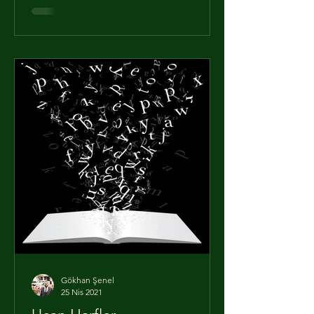
babası uzun ve yorucu bir tedavinin
ardından Arda ile...
Gökhan Şenel
25 Nis 2021