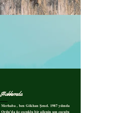
Hakkımda
Merhaba , ben Gökhan Şenel. 1987 yılında
Ordu’da üç çocuklu bir ailenin son çocuğu