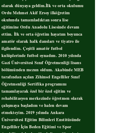
olarak dünyaya geldim.İlk ve orta okulumu
Ordu Mehmet Akif Ersoy ilköğretim
okulunda tamamladıktan sonra lise
eğitimine Ordu Anadolu Lisesinde devam
ettim. İlk ve orta öğretim hayatım boyunca
amatör olarak halk dansları ve tiyatro ile
ilgilendim. Çeşitli amatör futbol
kulüplerinde futbol oynadım. 2010 yılında
Gazi Üniversitesi Sınıf Öğretmenliği lisans
bölümünden mezun oldum. Akabinde MEB
tarafından açılan Zihinsel Engelliler Sınıf
Öğretmenliği Sertifika programını
tamamlayarak özel bir özel eğitim ve
rehabilitasyon merkezinde öğretmen olarak
çalışmaya başladım ve halen devam
etmekteyim. 2019 yılında Ankara
Üniversitesi Eğitim Bilimleri Enstitüsünde
Engelliler İçin Beden Eğitimi ve Spor